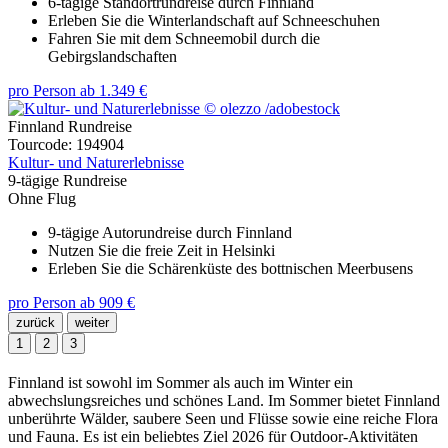
6-tägige Standortrundreise durch Finnland
Erleben Sie die Winterlandschaft auf Schneeschuhen
Fahren Sie mit dem Schneemobil durch die
Gebirgslandschaften
pro Person
ab
1.349 €
Finnland Rundreise
Tourcode: 194904
Kultur- und Naturerlebnisse
9-tägige Rundreise
Ohne Flug
9-tägige Autorundreise durch Finnland
Nutzen Sie die freie Zeit in Helsinki
Erleben Sie die Schärenküste des bottnischen Meerbusens
pro Person
ab
909 €
zurück
weiter
1
2
3
Finnland ist sowohl im Sommer als auch im Winter ein
abwechslungsreiches und schönes Land. Im Sommer bietet Finnland
unberührte Wälder, saubere Seen und Flüsse sowie eine reiche Flora
und Fauna. Es ist ein beliebtes Ziel 2026 für Outdoor-Aktivitäten