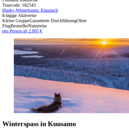
Tourcode: 182543
Husky-Wintertraum: Klassisch
8-tägige Aktivreise
Kleine Gruppe
Garantierte Durchführung
Ohne
Flug
Bestseller
Naturreise
pro Person
ab
2.095 €
Winterspass in Kuusamo