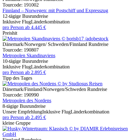
Tourcode: 191002
Finnland – Norwegen: mit Postschiff und Expresszug
12-tägige Busrundreise
Inklusive Flug
Länderkombination
pro Person
ab
4.445 €
Preishit
Dänemark/Norwegen/ Schweden/Finnland Rundreise
Tourcode: 190807
Metropolen Skandinaviens
10-tägige Busrundreise
Inklusive Flug
Länderkombination
pro Person
ab
2.895 €
Tipp des Tages
Dänemark/Finnland/Norwegen/Schweden Rundreise
Tourcode: 190990
Metropolen des Nordens
8-tägige Busrundreise
Unsere Empfehlung
Inklusive Flug
Länderkombination
pro Person
ab
2.495 €
kleine Gruppe
Finnland Rundreise